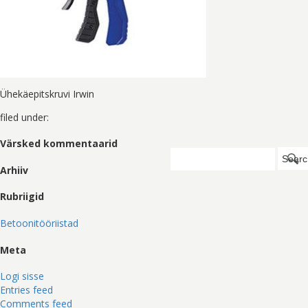
Ühekäepitskruvi Irwin
filed under:
Värsked kommentaarid
Search
Searc
for:
Arhiiv
Rubriigid
Betoonitööriistad
Meta
Logi sisse
Entries feed
Comments feed