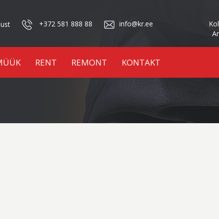
+372 581 888 88
info@kr.ee
Ko
dust
A
MÜÜK
RENT
REMONT
KONTAKT