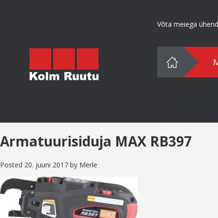
Võta meiega ühen
Armatuurisiduja MAX RB397
Posted
20. juuni 2017
by
Merle