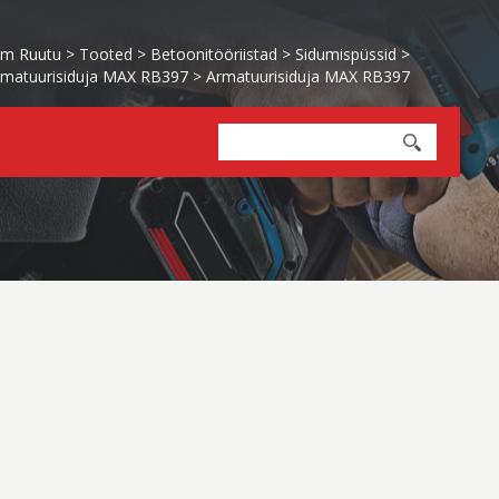
lm Ruutu
>
Tooted
>
Betoonitööriistad
>
Sidumispüssid
>
rmatuurisiduja MAX RB397
>
Armatuurisiduja MAX RB397