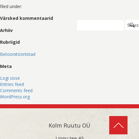
filed under:
Värsked kommentaarid
Search
Searc
for:
Arhiiv
Rubriigid
Betoonitööriistad
Meta
Logi sisse
Entries feed
Comments feed
WordPress.org
Kolm Ruutu OÜ
Linnu tee 45