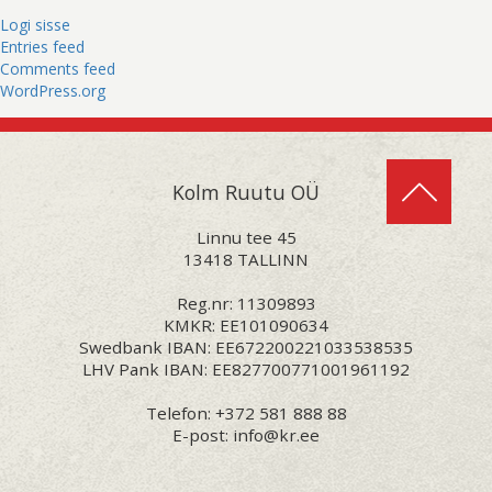
Logi sisse
Entries feed
Comments feed
WordPress.org
Kolm Ruutu OÜ
Linnu tee 45
13418 TALLINN
Reg.nr: 11309893
KMKR: EE101090634
Swedbank IBAN: EE672200221033538535
LHV Pank IBAN: EE827700771001961192
Telefon:
+372 581 888 88
E-post:
info@kr.ee