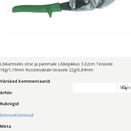
Lõikamiseks otse ja paremale Lõikepikkus 3,02cm Terasele
18g/1,19mm Roostevabale terasele 22g/0,84mm
Värsked kommentaarid
Search
Searc
for:
Arhiiv
Rubriigid
Betoonitööriistad
Meta